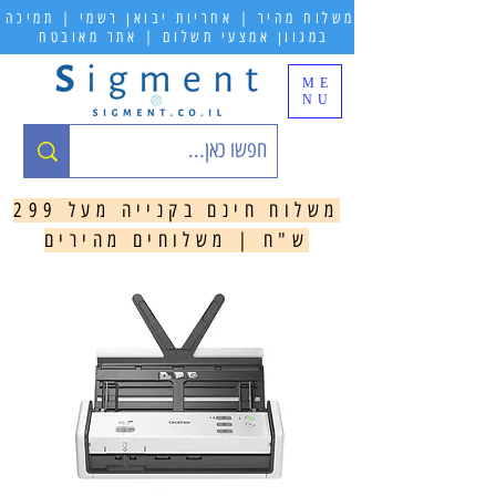
משלוח מהיר | אחריות יבואן רשמי | תמיכה
במגוון אמצעי תשלום | אתר מאובטח
ME
NU
משלוח חינם בקנייה מעל 299
ש"ח | משלוחים מהירים