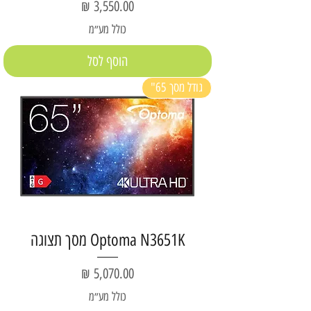
מחיר
כולל מע״מ
הוסף לסל
גודל מסך 65"
Optoma N3651K מסך תצוגה
מחיר
כולל מע״מ