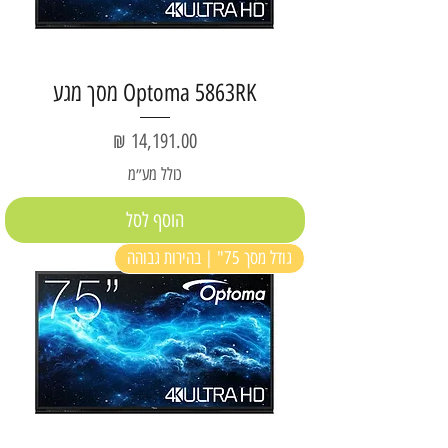
Optoma 5863RK מסך מגע
מחיר
כולל מע״מ
הוסף לסל
גודל מסך 75" | בהירות גבוהה