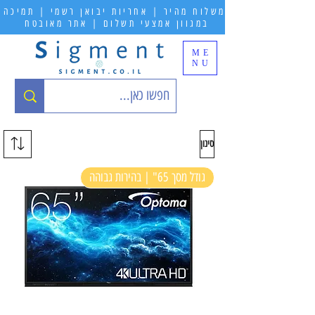
משלוח מהיר | אחריות יבואן רשמי | תמיכה
במגוון אמצעי תשלום | אתר מאובטח
ME
NU
סינון
גודל מסך 65" | בהירות גבוהה