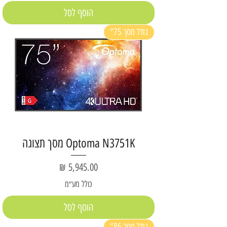
הוסף לסל
גודל מסך 75"
Optoma N3751K מסך תצוגה
מחיר
כולל מע״מ
הוסף לסל
גודל מסך 86"