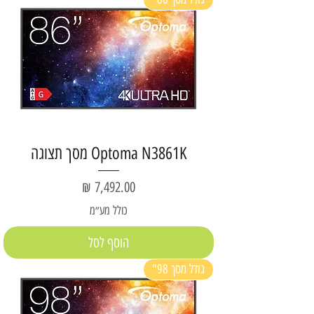
Optoma N3861K מסך תצוגה
מחיר
כולל מע״מ
הוסף לסל
גודל מסך 98"