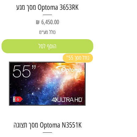
Optoma 3653RK מסך מגע
מחיר
כולל מע״מ
הוסף לסל
גודל מסך 55"
Optoma N3551K מסך תצוגה