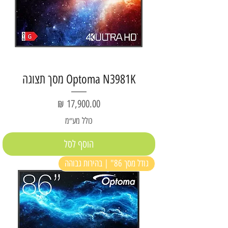
Optoma N3981K מסך תצוגה
מחיר
כולל מע״מ
הוסף לסל
גודל מסך 86" | בהירות גבוהה