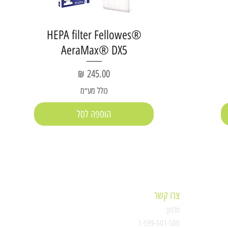
HEPA filter Fellowes®
AeraMax® DX5
מחיר
כולל מע״מ
הוספה לסל
צרו קשר
טלפון:
ת
1-599-501-500