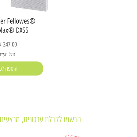
lter Fellowes®
Max® DX55
מחיר
כולל מע״מ
הוספה לס
הרשמו לקבלת עדכונים, מבצעים 
דוא"ל