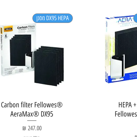
DX95 HEPA מסנן
Carbon filter Fellowes®
HEPA + 
AeraMax® DX95
Fellow
מחיר