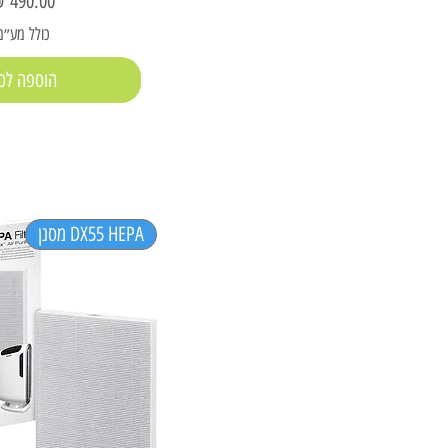
כולל מע״מ
הוספה לס
DX55 HEPA מסנן