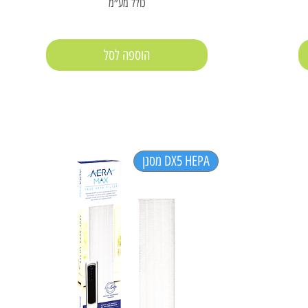
כולל מע״מ
הוספה לסל
DX5 HEPA מסנן