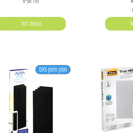
כולל מע״מ
ל
הוספה לסל
מסנן פחמן DX5