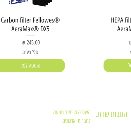
Carbon filter Fellowes®
HEPA fi
AeraMax® DX5
Aera
מחיר
כולל מע״מ
ל
הוספה לסל
השכרה וליסינג תפעולי
והטבות שוות.
לחברות וארגונים
תקנון האתר
מדפסות משולבות
תקנון מועדון לקוחו