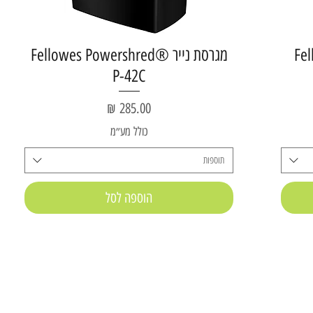
Fell
מגרסת נייר Fellowes Powershred®
P-42C
מחיר
כולל מע״מ
תוספות
הוספה לסל