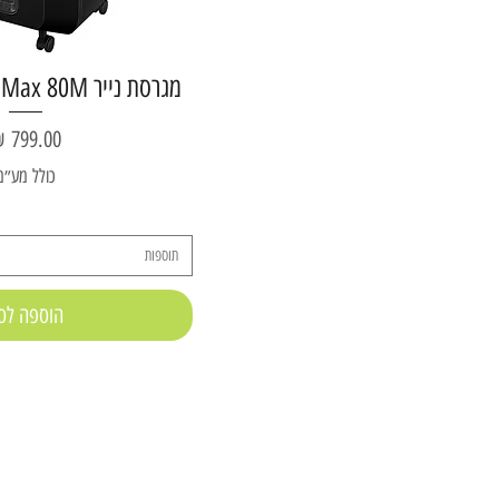
מגרסת נייר Fellowes AutoMax 80M
מחיר
כולל מע״מ
תוספות
הוספה לס