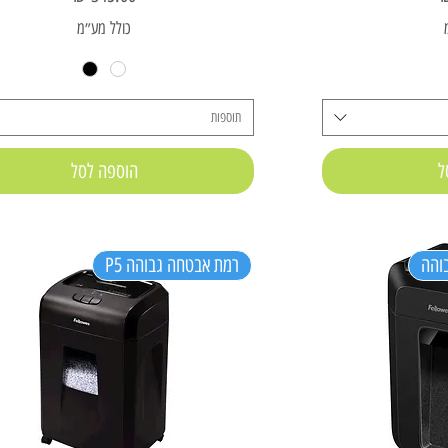
כולל מע״מ
תוספות
ל
הוספה לסל
והה
רמת אבטחה גבוהה P5