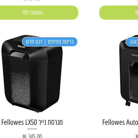
ל
הוספה לסל
והה
גריסת פתיתים | דגם חדש
מגרסת נייר Fellowes LX50
מחיר