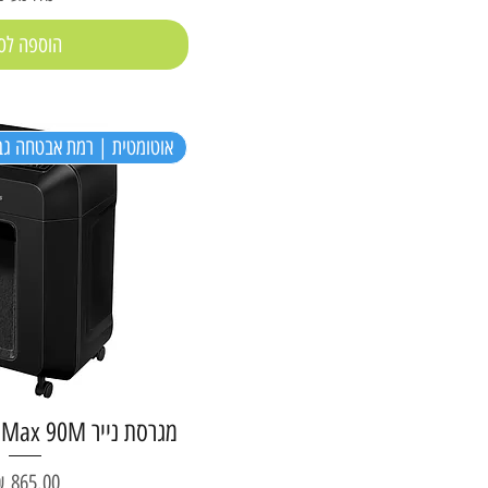
הוספה לס
אוטומטית | רמת אבטחה גב
מגרסת נייר Fellowes AutoMax 90M
מחיר