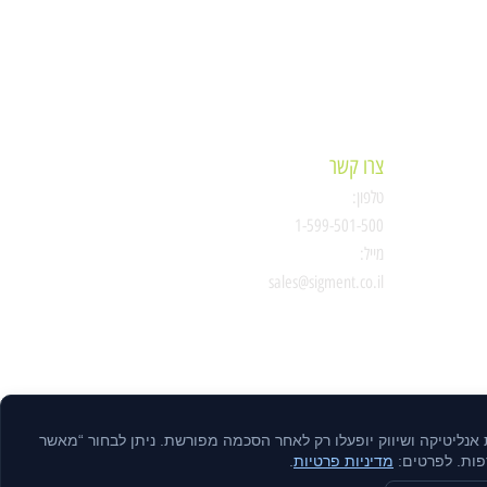
צרו קשר
טלפון:
ת
1-599-501-500
מייל:
סיגמנט
sales@sigment.co.il
ות אנליטיקה ושיווק יופעלו רק לאחר הסכמה מפורשת. ניתן לבחור “מאשר
דפות. לפרטים:
מדיניות פרטיות
.