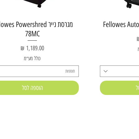
מגרסת נייר owes Powershred
78MC
מחיר
כולל מע״מ
תוספות
ל
הוספה לסל