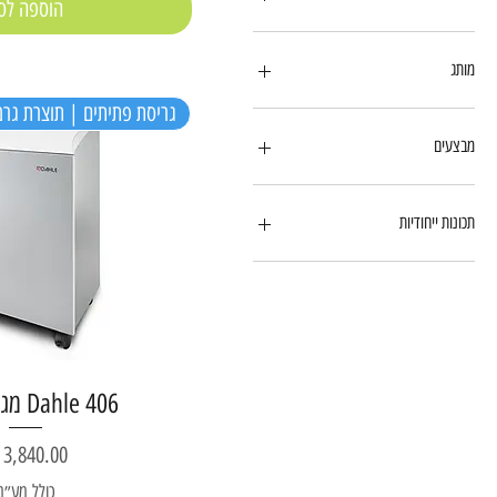
הוספה לס
מגרסות תוצרת ארה"ב
תוצרת גרמניה
מותג
גריסת פתיתים | תוצרת גרמ
Fellowes
Jinpex
מבצעים
Dahle
מגרסות במבצע
תכונות ייחודיות
שקטה במיוחד
Dahle 406 מגרסת נייר
מחיר
כולל מע״מ