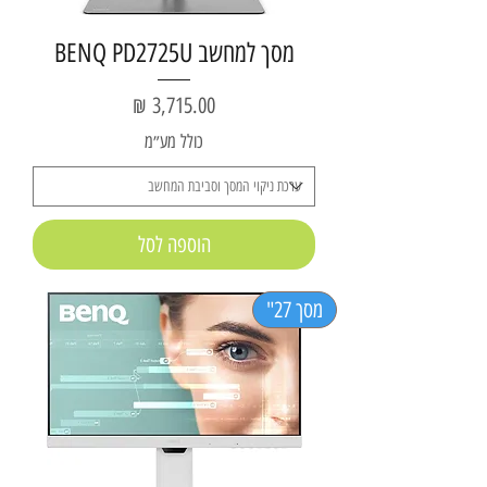
מסך למחשב BENQ PD2725U
מחיר
כולל מע״מ
הוספה לסל
מסך 27"