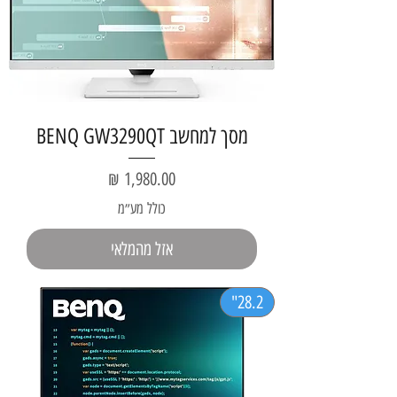
מסך למחשב BENQ GW3290QT
מחיר
כולל מע״מ
אזל מהמלאי
28.2"