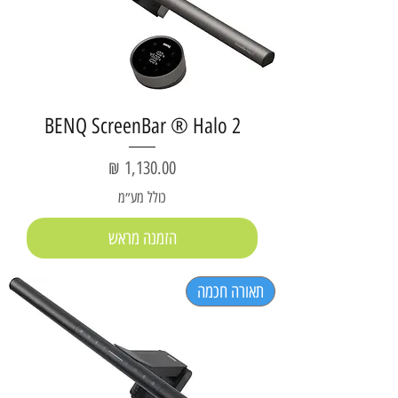
BENQ ScreenBar ® Halo 2
מחיר
כולל מע״מ
הזמנה מראש
תאורה חכמה