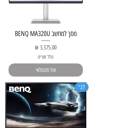
מסך למחשב BENQ MA320U
מחיר
כולל מע״מ
אזל מהמלאי
27"