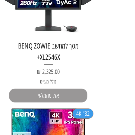
מסך למחשב BENQ ZOWIE
XL2546X+
מחיר
כולל מע״מ
אזל מהמלאי
32" 4K