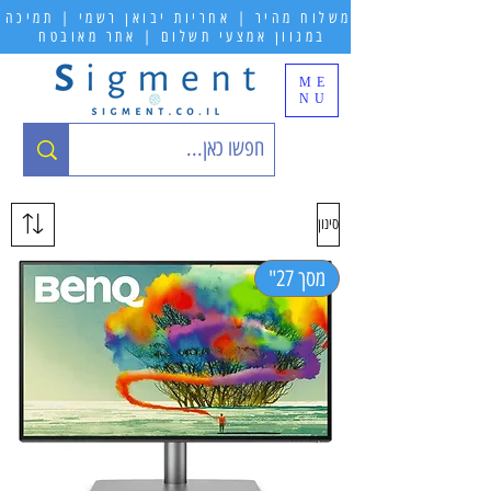
משלוח מהיר | אחריות יבואן רשמי | תמיכה
במגוון אמצעי תשלום | אתר מאובטח
ME
NU
סינון
מסך 27"