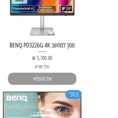
מסך למחשב BENQ PD3226G 4K
מחיר
כולל מע״מ
אזל מהמלאי
31.5"