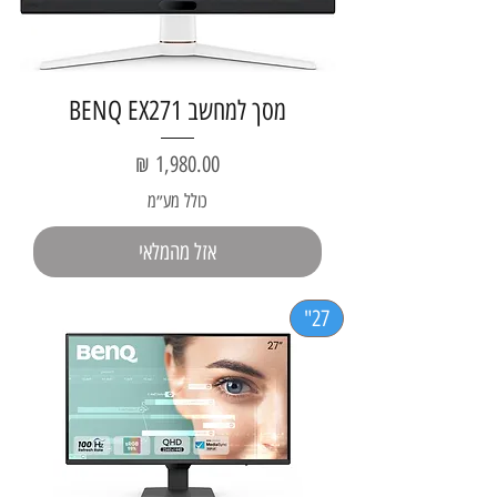
מסך למחשב BENQ EX271
מחיר
כולל מע״מ
אזל מהמלאי
27"