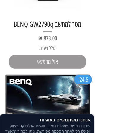
מסך למחשב BENQ GW2790q
מחיר
כולל מע״מ
אזל מהמלאי
24.5"
אנחנו משתמשים בעוגיות
עוגיות חיוניות פועלות תמיד. עוגיות אנליטיקה ושיווק
יופעלו רק לאחר הסכמה מפורשת. ניתן לבחור “מאשר