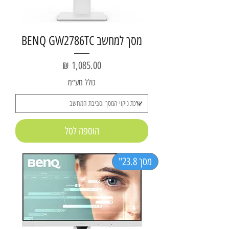
מסך למחשב BENQ GW2786TC
מחיר
כולל מע״מ
הוספה לסל
מסך 23.8"