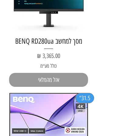
מסך למחשב BENQ RD280ua
מחיר
כולל מע״מ
אזל מהמלאי
31.5"