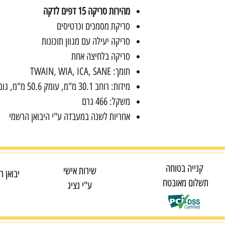
מהירות סריקה 15 דפים לדקה
סריקת מסמכים וכרטיסים
סריקה יעילה עם מגוון תוכונות
סריקה בלחיצה אחת
תומך: TWAIN, WIA, ICA, SANE
מידות: רוחב 30.1 מ"מ, עומק 50.6 מ"מ, גובה 36.8 מ"מ
משקל: 466 גרם
אחריות לשנה במעבדה ע"י היבואן הרשמי
קנייה בטוחה
שירות אישי
יבואן ר
תשלום מאובטח
ע"י נציג