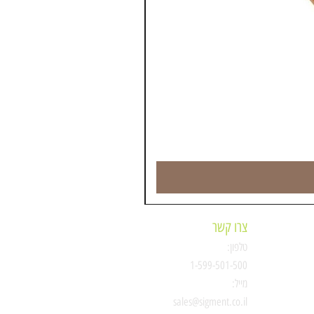
צרו קשר
טלפון:
ת
1-599-501-500
מייל:
סיגמנט
sales@sigment.co.il