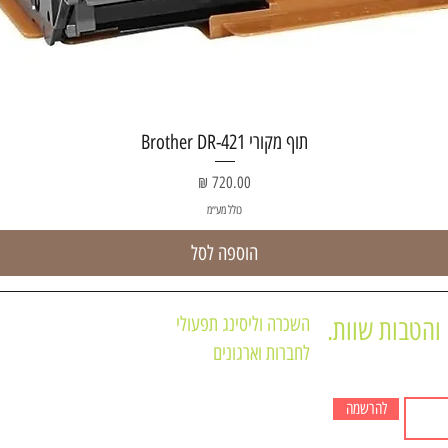
תצוגה מהירה
תוף מקורי Brother DR-421
מחיר
כולל מע״מ
הוספה לסל
השכרה וליסינג תפעולי
והטבות שוות.
לחברות וארגונים
תקנון האתר
מדפסות משולבות
תקנון מועדון לקוחו
מדפסות לא משולבות
להרשמה
חנות המוצרים של 
מכונות צילום שחור לבן A3
מדיניות הפרטיות