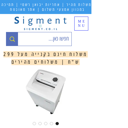
משלוח מהיר | אחריות יבואן רשמי | תמיכה
במגוון אמצעי תשלום | אתר מאובטח
ME
NU
משלוח חינם בקנייה מעל 299
ש"ח | משלוחים מהירים