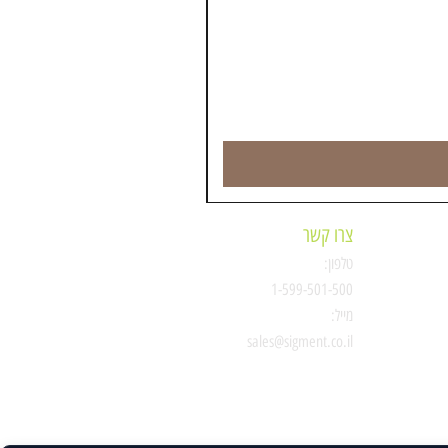
צרו קשר
טלפון:
ת
1-599-501-500
מייל:
סיגמנט
sales@sigment.co.il