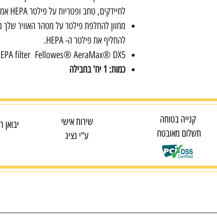
לחיידקים, טחב ופטריות על פילטר HEPA אמיתי.
מחוון להחלפת פילטר על מטהר האוויר שלך מו
להחליף את פילטר ה- HEPA.
EPA filter Fellowes® AeraMax® DX5
כמות: 1 יח' בחבילה
קנייה בטוחה
שירות אישי
יבואן ר
תשלום מאובטח
ע"י נציג