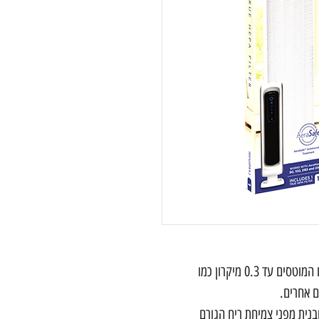
מסנן HEPA אמיתי לוכד 99.97% מהחלקיקים המוטסים עד 0.3 מיקרון כמו
ם אחרים.
Aer מספק הגנה מובנית מפני צמיחת ריח הגורם