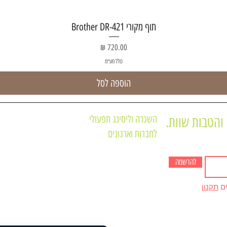
תצוגה מהירה
תוף מקורי Brother DR-421
מחיר
כולל מע״מ
הוספה לסל
השכרה וליסינג תפעולי
והטבות שוות.
לחברות וארגונים
תקנון האתר
מדפסות משולבות
תקנון מועדון לקוחו
מדפסות לא משולבות
להרשמה
חנות המוצרים של 
מכונות צילום שחור לבן A3
מדיניות הפרטיות
ים
תקנון
מכונות צילום צבע A3
אודות החברה
תנאים ומדיניות
דרושים