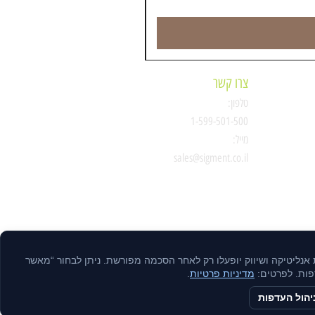
צרו קשר
טלפון:
ת
1-599-501-500
מייל:
סיגמנט
sales@sigment.co.il
ות אנליטיקה ושיווק יופעלו רק לאחר הסכמה מפורשת. ניתן לבחור “מאשר
דפות. לפרטים:
מדיניות פרטיות
.
יהול העדפות