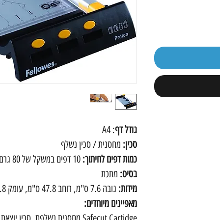
גודל דף
: A4
סכין:
מחסנית / סכין נשלף
כמות דפים לחיתוך:
10 דפים במשקל של 80 גרם
בסיס:
מתכת
מידות:
גובה 7.6 ס"מ, רוחב 47.8 ס"מ, עומק 21.8 ס"מ
מאפיינים מיוחדים:
Safecut Cartidge מחסנית נשלפת, סכין יוצאת רק ברקע החיתוך.