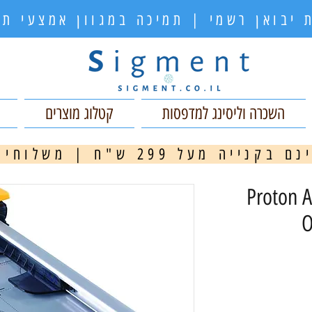
 יבואן רשמי | תמיכה במגוון אמצעי 
השכרה וליסינג למדפסות
קטלוג מוצרים
ה מעל 299 ש"ח | משלוחים מהירים
מ
Fell טרימר נייר Proton A4
O