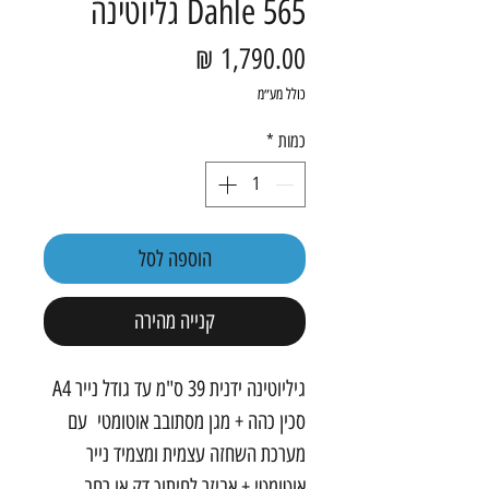
Dahle 565 גליוטינה
מחיר
כולל מע״מ
כמות
*
הוספה לסל
קנייה מהירה
גיליוטינה ידנית 39 ס"מ עד גודל נייר A4
סכין כהה + מגן מסתובב אוטומטי עם
מערכת השחזה עצמית ומצמיד נייר
אוטומטי + אביזר לחיתוך דק או רחב