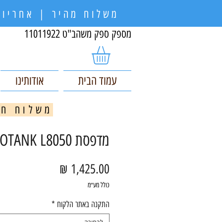
משלוח מהיר | אחריות
מספק ספק משהב"ט 11011922
עמוד הבית
אודותינו
משלוח חינם בקניי
מדפסת Epson ECOTANK L8050
מחיר
כולל מע״מ
התקנה באתר הלקוח
*