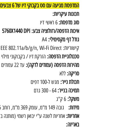
המדפסת מגיעה עם סט בקבוקי דיו של 6 צבעים שמספיקים לכ2100 הדפסות.
תכונות עיקריות:
סוג מדפסת:
6 ראשי
דיו
איכות הדפסה/רזולוציה צבע: 5760X1440 DPI
גודל דף מקסימילי:
A4
קישוריות:
IEEE 802.11a/b/g/n, Wi-Fi Direct
טכנולוגיית הדפסה:
הזרקת דיו / בקבוקוני מילוי
מהירות הדפסה (עמודים לדקה):
עד 22 עמודים בדקה
סריקה:
ללא
תכולת נייר:
מגש ל-100 דפים
תמיכה בנייר:
64 - 300 גרם
משקל:
6 ק"ג
מידות:
גובה 149 מ"מ, עומק 369 מ"מ, רוחב 406 מ"מ
אחריות:
אחריות לשנה ע"י יבואן רשמי (מותנה בר
באריזה: