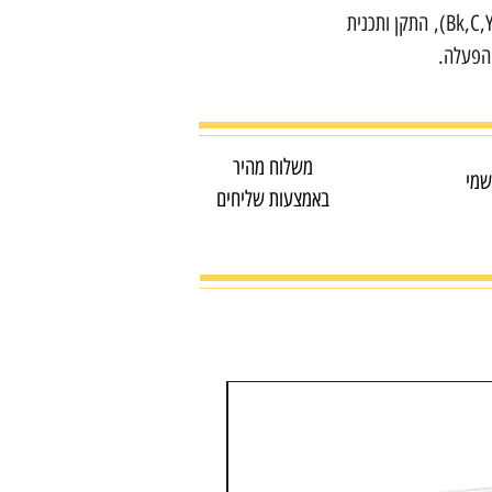
6 x בקבוקי דיו נפרדים של 70 מ"ל ‏(Bk,C,Y,M,Lc,LM), התקן ותכנית
משלוח מהיר
שמי
באמצעות שליחים
מדפסת צבע משולבת