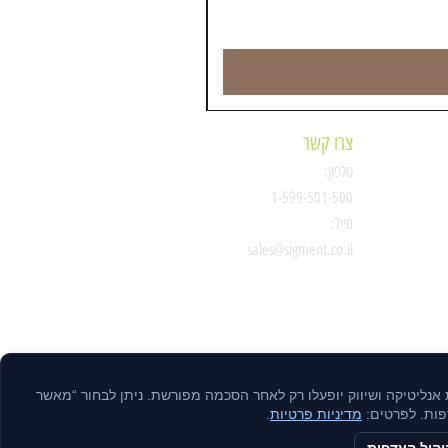
צרו קשר
טלפון:
ת
1-599-501-500
מייל:
סיגמנט
sales@sigment.co.il
ות אנליטיקה ושיווק יופעלו רק לאחר הסכמה מפורשת. ניתן לבחור “מאשר
דפות. לפרטים:
מדיניות פרטיות
.