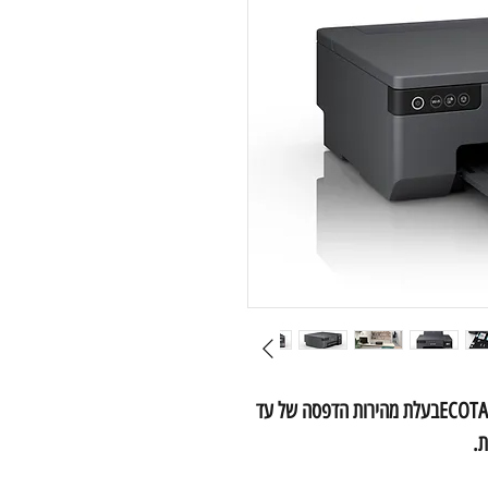
מדפסת הזרקת דיו מבית Epson דגם ECOTANK L8050בעלת מהירות הדפסה של עד