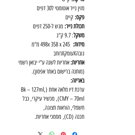
מזין נייר אוטומטי ל30 דפים
פקס:
קיים
תכולת נייר:
מגש ל-250 דפים
משקל
: 9.7 ק"ג
מידות:
498x 358 x 245 מ"מ
גובהXעומקXרוחב
אחריות:
אחריות לשנה ע"י יבואן רשמי
(מותנה ברישום באתר אפסון).
באריזה:
ערכת דיו מלאה אחת (Bk – 127ml,
CMY – 70ml), מכשיר עיקרי, כבל
חשמלי, הוראות תצוגה,
תכנה (CD), מסמכי אחריות.