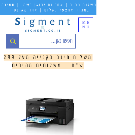
משלוח מהיר | אחריות יבואן רשמי | תמיכה
במגוון אמצעי תשלום | אתר מאובטח
ME
NU
משלוח חינם בקנייה מעל 299
ש"ח | משלוחים מהירים