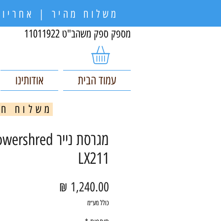
משלוח מהיר | אחריות
מספק ספק משהב"ט 11011922
עמוד הבית
אודותינו
משלוח חינם בקניי
מגרסת נייר red
LX211
מחיר
כולל מע״מ