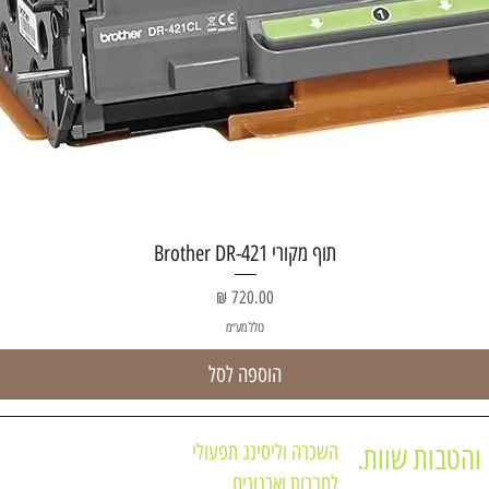
תצוגה מהירה
תוף מקורי Brother DR-421
מחיר
כולל מע״מ
הוספה לסל
השכרה וליסינג תפעולי
והטבות שוות.
לחברות וארגונים
תקנון האתר