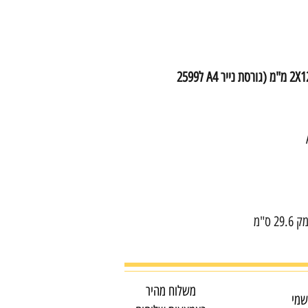
רמת אבטחה גבוהה DIN 4 פתיתים קטנים 2X12 מ"מ (גורסת נייר A4 ל2599
משלוח מהיר
שמי