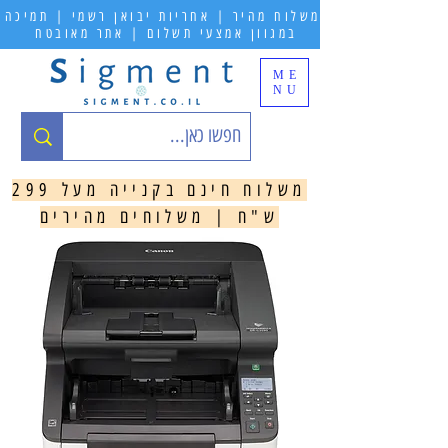
משלוח מהיר | אחריות יבואן רשמי | תמיכה
במגוון אמצעי תשלום | אתר מאובטח
ME
NU
משלוח חינם בקנייה מעל 299
ש"ח | משלוחים מהירים