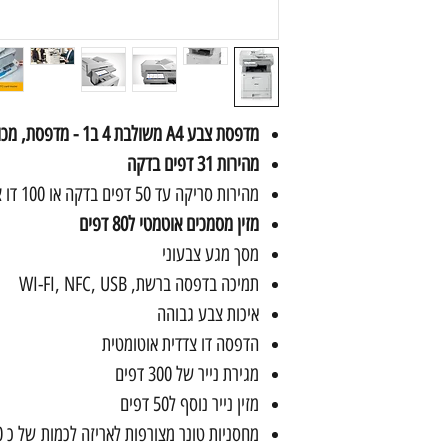
מדפסת צבע A4 משולבת 4 ב1 - מדפסת, מכונת צילום, סורק ופקס
מהירות 31 דפים בדקה
מהירות סריקה עד 50 דפים בדקה או 100 דו צדדי
מזין מסמכים אוטמטי ל80 דפים
מסך מגע צבעוני
תמיכה בדפסה ברשת,
USB
,
NFC
,
WI-FI
איכות צבע גבוהה
הדפסה דו צדדית אוטומטית
מגירת נייר של 300 דפים
מזין נייר נוסף ל50 דפים
מחסניות טונר מצורפות לאריזה לכמות של כ 6,500 הדפסות בשחור ובצבע