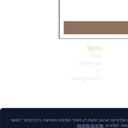
צרו קשר
טלפון:
ת
1-599-501-500
מייל:
סיגמנט
sales@sigment.co.il
ות אנליטיקה ושיווק יופעלו רק לאחר הסכמה מפורשת. ניתן לבחור “מאשר
דפות. לפרטים:
מדיניות פרטיות
.