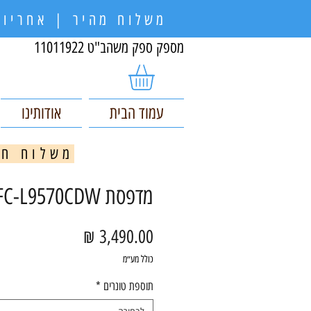
משלוח מהיר | אחריות
מספק ספק משהב"ט 11011922
עמוד הבית
אודותינו
משלוח חינם בקניי
מדפסת Brother MFC-L9570CDW
מחיר
כולל מע״מ
תוספת טונרים
*