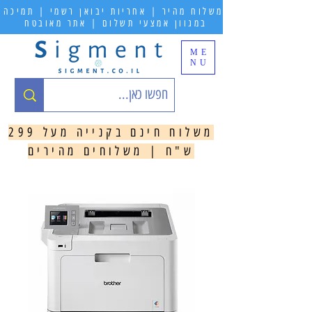
משלוח מהיר | אחריות יבואן רשמי | תמיכה
במגוון אמצעי תשלום | אתר מאובטח
ME
NU
משלוח חינם בקנייה מעל 299
ש"ח | משלוחים מהירים