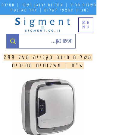
משלוח מהיר | אחריות יבואן רשמי | תמיכה
במגוון אמצעי תשלום | אתר מאובטח
ME
NU
משלוח חינם בקנייה מעל 299
ש"ח | משלוחים מהירים