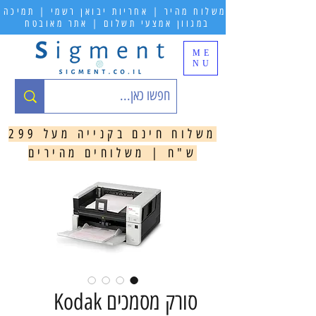
משלוח מהיר | אחריות יבואן רשמי | תמיכה
במגוון אמצעי תשלום | אתר מאובטח
ME
NU
משלוח חינם בקנייה מעל 299
ש"ח | משלוחים מהירים
סורק מסמכים Kodak