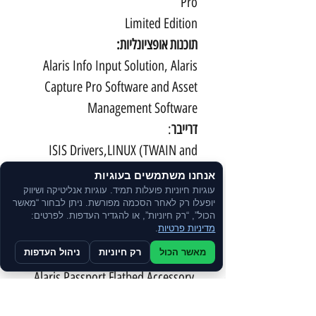
Pro
Limited Edition
תוכנות אופציונליות:
Alaris Info Input Solution, Alaris
Capture Pro Software and Asset
Management Software
דרייבר
:
ISIS Drivers,LINUX (TWAIN and
SANE) Drivers,TWAIN Drivers,WIA
אנחנו משתמשים בעוגיות
Drivers,Citrix certifiedKOFAX
עוגיות חיוניות פועלות תמיד. עוגיות אנליטיקה ושיווק
יופעלו רק לאחר הסכמה מפורשת. ניתן לבחור “מאשר
certified,
הכול”, “רק חיוניות”, או להגדיר העדפות. לפרטים:
מדיניות פרטיות
.
Accessories (אופציה):
מאשר הכול
רק חיוניות
ניהול העדפות
Alaris Integrated A4/Legal Flatbed,
Alaris Passport Flatbed Accessory,
KODAK A3 Size Flatbed Accessory