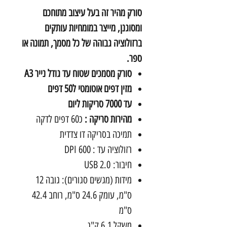
סורק מהיר זה בעל עיצוב מתוחכם
ומסוגנן, מייצר במומחיות עותקים
ברזולוציה גבוהה של כל מסמך, תמונה או
ספר.
סורק מסמכים שטוח עד גודל נייר A3
מזין דפים אוטומטי ל50 דפים
עד 7000 סריקות ליום
מהירות סריקה :
כ60 דפים לדקה
תמיכה בסריקה דו צדדית
רזולוציה עד : 600 DPI
חיבור: USB 2.0
מידות (מגשים סגורים): גובה 12
ס"מ, עומק 24.6 ס"מ, רוחב 42.4
ס"מ
משקל 6.1 ק"ג