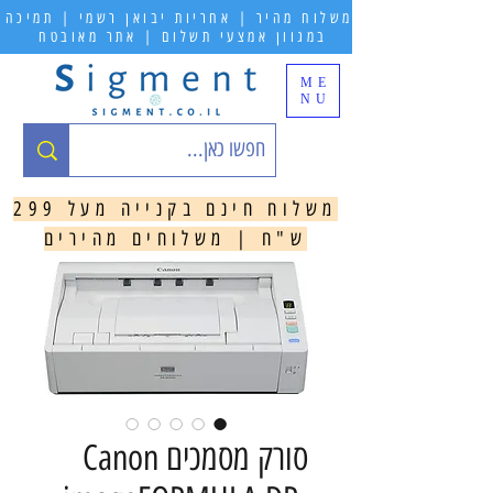
משלוח מהיר | אחריות יבואן רשמי | תמיכה
במגוון אמצעי תשלום | אתר מאובטח
ME
NU
משלוח חינם בקנייה מעל 299
ש"ח | משלוחים מהירים
סורק מסמכים Canon