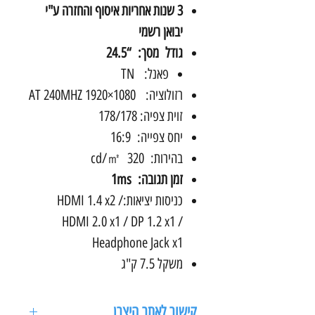
3 שנות אחריות איסוף והחזרה ע"י
יבואן רשמי
גודל מסך: “24.5
פאנל: TN
רזולוציה: 1080×1920 AT 240MHZ
זוית צפיה: 178/178
יחס צפייה: 16:9‎
בהירות: 320 cd/㎡‎
זמן תגובה: 1ms
כניסות יציאות:HDMI 1.4 x2 /
HDMI 2.0 x1 / DP 1.2 x1 /
Headphone Jack x1
משקל 7.5 ק"ג
קישור לאתר היצרן