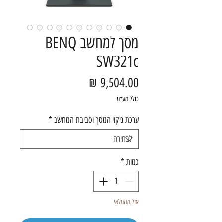
מסך למחשב BENQ
SW321c
מחיר
כולל מע״מ
ערכת ניקוי המסך וסביבת המחשב
*
כמות
*
אזל מהמלאי