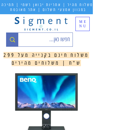
משלוח מהיר | אחריות יבואן רשמי | תמיכה
במגוון אמצעי תשלום | אתר מאובטח
ME
NU
משלוח חינם בקנייה מעל 299
ש"ח | משלוחים מהירים