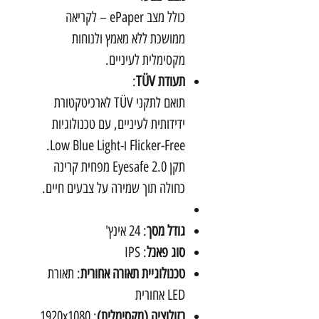
כולל מצב ePaper – לקריאה
ממושכת ללא מאמץ ולנוחות
מקסימלית לעיניים.
תעודת TÜV
:
תואם לתקני TÜV לארכיטקטורת
ידידותית לעיניים, עם טכנולוגיות
Flicker-Free ו-Low Blue Light.
תקן Eyesafe 2.0 מפחית קרינה
כחולה תוך שמירה על צבעים חיים.
גודל מסך
: 24 אינץ'
סוג פאנל
: IPS
טכנולוגיית תאורה אחורית
: תאורת
LED אחורית
רזולוציה (מקסימלית)
: 1920x1080