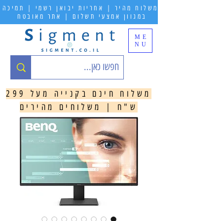
משלוח מהיר | אחריות יבואן רשמי | תמיכה
במגוון אמצעי תשלום | אתר מאובטח
ME
NU
משלוח חינם בקנייה מעל 299
ש"ח | משלוחים מהירים