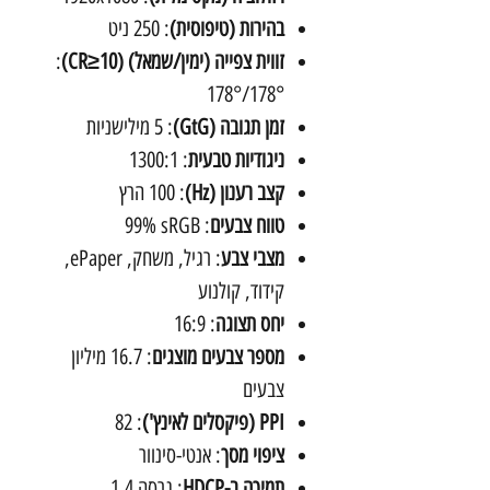
בהירות (טיפוסית)
: ‎250 ניט
זווית צפייה (ימין/שמאל) (CR≥10)
:
‎178°/178°
זמן תגובה (GtG)
: ‎5 מילישניות
ניגודיות טבעית
: ‎1300:1
קצב רענון (Hz)
: ‎100 הרץ
טווח צבעים
: ‎99% sRGB
מצבי צבע
: רגיל, משחק, ePaper,
קידוד, קולנוע
יחס תצוגה
: ‎16:9
מספר צבעים מוצגים
: ‎16.7 מיליון
צבעים
PPI (פיקסלים לאינץ')
: ‎82
ציפוי מסך
: אנטי-סינוור
תמיכה ב-HDCP
: גרסה 1.4