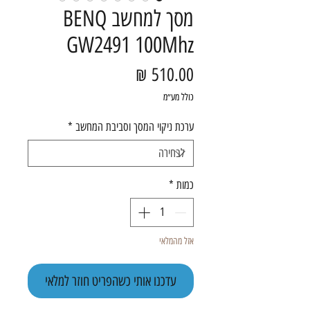
מסך למחשב BENQ
GW2491 100Mhz
מחיר
כולל מע״מ
ערכת ניקוי המסך וסביבת המחשב
*
כמות
*
אזל מהמלאי
עדכנו אותי כשהפריט חוזר למלאי