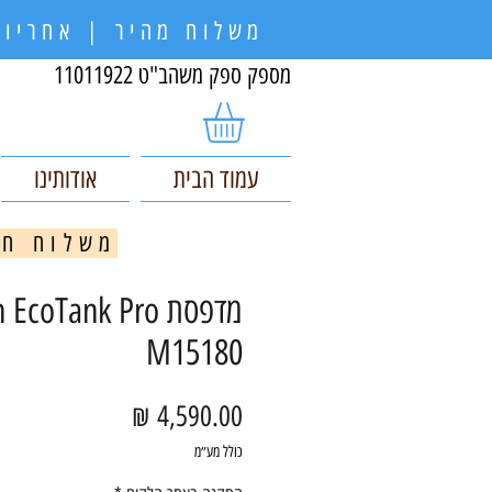
משלוח מהיר | אחריות
מספק ספק משהב"ט 11011922
עמוד הבית
אודותינו
משלוח חינם בקניי
מדפסת EcoTank Pro
M15180
מחיר
כולל מע״מ