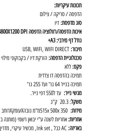
תכונות עיקריות:
הדפסה / סריקה / צילום
סוג מדפסת:
דיו
איכות הדפסה/רזולוציה הדפסה 4800X1200 DPI
גודל דף מירבי: A3+
חיבור:
USB, WIFI, WIFI DIRECT
טכנולוגיית הדפסה:
הזרקת דיו / בקבוקוני מילוי
פקס:
ללא
תמיכה בהדפסה דו צדדית
תמיכה בנייר 64 גר' ועד 255 גר'
מגשי נייר:
עד ל550 דפי נייר.
משקל
: 20.3 ק"ג
מידות:
515x 500x 350מ"מ גובהXעומקXרוחב
אחריות:
אחריות לשנה ע"י יבואן רשמי (מותנה בר
באריזה:
AC כבל , Ink set, מכשיר עיקרי, מדריך להתחלה מהירה, מסמכי אחריות.