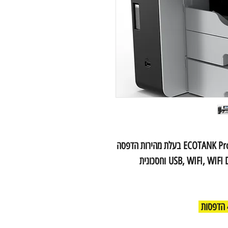
מדפסת הזרקת דיו מבית Epson דגם ECOTANK Pro M15180 בעלת מהירות הדפסה
של עד 25 עמודים לדקה , וכוללת חיבור USB, WIFI, WIFI DIRECT וחסכונית