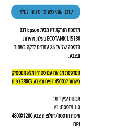
עדכנו אותי כשהפריט חוזר למלאי
מדפסת הזרקת דיו מבית Epson דגם
ECOTANK L15180 בעלת מהירות
הדפסה של עד 25 עמודים לדקה בשחור
ובצבע.
המדפסת מגיעה עם סט דיו מלא המספיק
בשחור לכ4500 דפים ובצבע ל2800 דפים
תכונות עיקריות:
סוג מדפסת:
דיו
איכות הדפסה/רזולוציה צבע 4800X1200
DPI