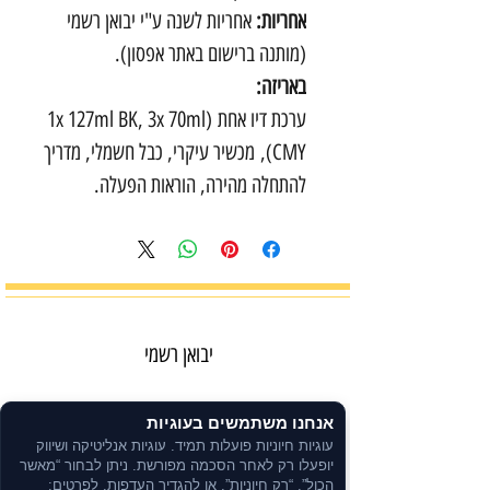
אחריות:
אחריות לשנה ע"י יבואן רשמי
(מותנה ברישום באתר אפסון).
באריזה:
ערכת דיו אחת (1x 127ml BK, 3x 70ml
CMY), מכשיר עיקרי, כבל חשמלי, מדריך
להתחלה מהירה, הוראות הפעלה.
יבואן רשמי
אנחנו משתמשים בעוגיות
קנייה בטוחה
עוגיות חיוניות פועלות תמיד. עוגיות אנליטיקה ושיווק
תשלום מאובטח
יופעלו רק לאחר הסכמה מפורשת. ניתן לבחור “מאשר
הכול”, “רק חיוניות”, או להגדיר העדפות. לפרטים: