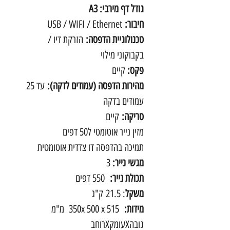
גודל דף מירבי: A3
חיבור:
USB / WIFI / Ethernet
טכנולוגיית הדפסה:
הזרקת דיו /
בקבוקוני מילוי
פקס:
קיים
מהירות הדפסה (עמודים לדקה):
עד 25
עמודים בדקה
סריקה:
קיים
מזין נייר אוטומטי ל50 דפים
תמיכה בהדפסה דו צדדית אוטומטית
מגשי נייר:
3
תכולת נייר:
550 דפים
משקל
: 21.5 ק"ג
מידות:
350x 500 x 515 מ"מ
גובהXעומקXרוחב