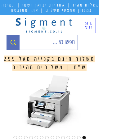
משלוח מהיר | אחריות יבואן רשמי | תמיכה
במגוון אמצעי תשלום | אתר מאובטח
ME
NU
משלוח חינם בקנייה מעל 299
ש"ח | משלוחים מהירים