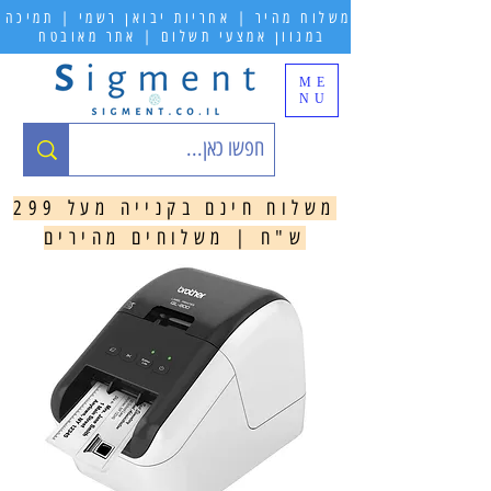
משלוח מהיר | אחריות יבואן רשמי | תמיכה
במגוון אמצעי תשלום | אתר מאובטח
ME
NU
משלוח חינם בקנייה מעל 299
ש"ח | משלוחים מהירים