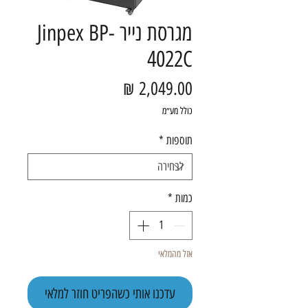
מגרסת נייר Jinpex BP-
4022C
מחיר
כולל מע״מ
תוספות
*
כמות
*
אזל מהמלאי
עדכנו אותי כשהפריט חוזר למלאי