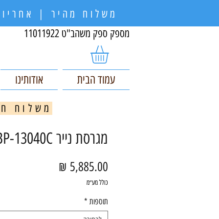
משלוח מהיר | אחריות
מספק ספק משהב"ט 11011922
עמוד הבית
אודותינו
משלוח חינם בקניי
מגרסת נייר Jinpex BP-13040C
מחיר
כולל מע״מ
תוספות
*