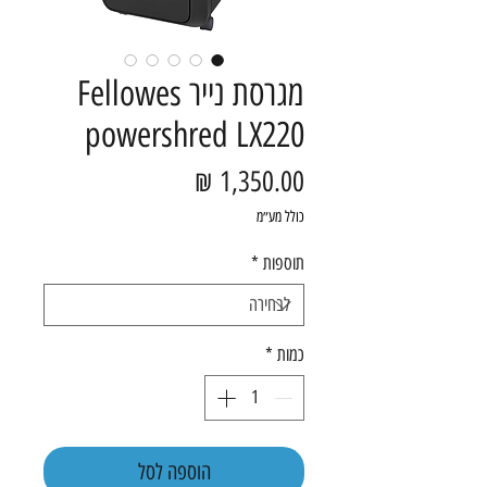
מגרסת נייר Fellowes
powershred LX220
מחיר
כולל מע״מ
תוספות
*
כמות
*
הוספה לסל