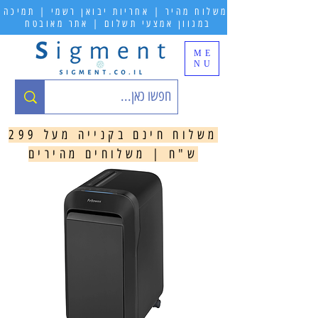
משלוח מהיר | אחריות יבואן רשמי | תמיכה
במגוון אמצעי תשלום | אתר מאובטח
ME
NU
משלוח חינם בקנייה מעל 299
ש"ח | משלוחים מהירים