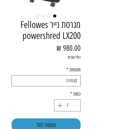
מגרסת נייר Fellowes
powershred LX200
מחיר
כולל מע״מ
תוספות
*
כמות
*
הוספה לסל