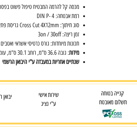
מכסה קל להרמה המבטיח טיפול פשוט בפסו
רמת אבטחה: DIN P- 4
סוג חיתוך: Cross Cut 4X12mm גריסת פתיתים
זמן ריצה: 3on / 30off
תכונות מיוחדות: גורס כרטיסי אשראי ואטבים 
מידות
: גובה 36.6 ס"מ, רוחב 30.1 ס"מ, עומק 22 ס"מ
שנתיים אחריות במעבדה ע"י היבואן הרשמי
קנייה בטוחה
שירות אישי
יבואן ר
תשלום מאובטח
ע"י נציג