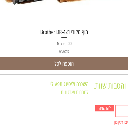
תצוגה מהירה
תוף מקורי Brother DR-421
מחיר
כולל מע״מ
הוספה לסל
השכרה וליסינג תפעולי
והטבות שוות.
לחברות וארגונים
תקנון האתר
מדפסות משולבות
תקנון מועדון לקוחו
מדפסות לא משולבות
להרשמה
חנות המוצרים של 
מכונות צילום שחור לבן A3
מדיניות הפרטיות
ים
תקנון
מכונות צילום צבע A3
אודות החברה