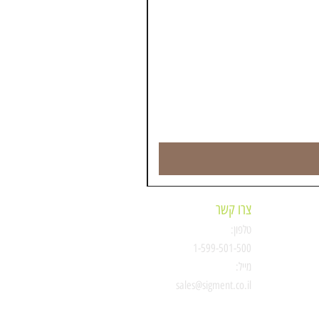
צרו קשר
טלפון:
ת
1-599-501-500
מייל:
סיגמנט
sales@sigment.co.il