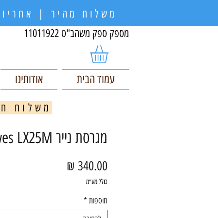
משלוח מהיר | אחריות
מספק ספק משהב"ט 11011922
עמוד הבית
אודותינו
משלוח חינם בקניי
מגרסת נייר Fellowes LX25M
מחיר
כולל מע״מ
תוספות
*