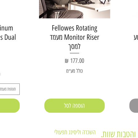
tinum
Fellowes Rotating
Mo זרוע
Monitor Riser מעמד
Series Dual 
למסך
מחיר
כולל מע״מ
תוספת מעמד 
הוספה לסל
השכרה וליסינג תפעולי
והטבות שוות.