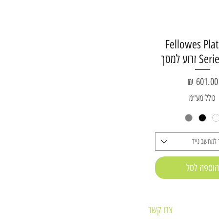
Fellowes Pla
זרוע למסך
מחיר
כולל מע״מ
למחשב נייד
הוספה לסל
צרו קשר