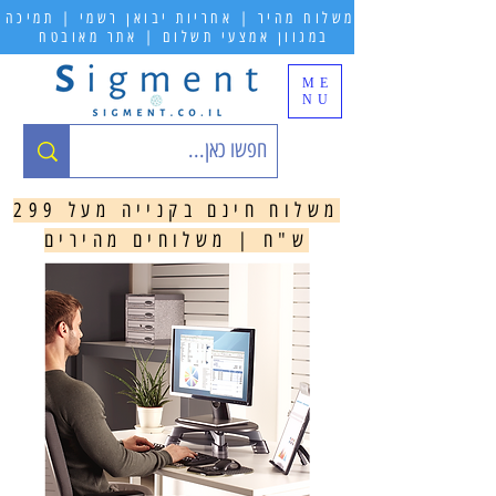
משלוח מהיר | אחריות יבואן רשמי | תמיכה
במגוון אמצעי תשלום | אתר מאובטח
ME
NU
משלוח חינם בקנייה מעל 299
ש"ח | משלוחים מהירים