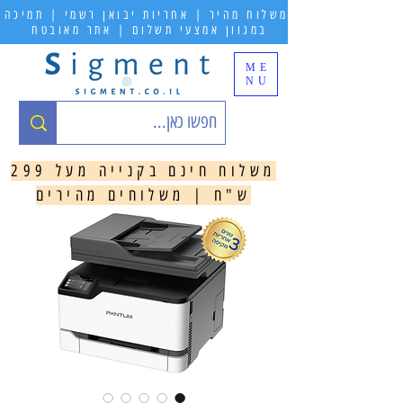
משלוח מהיר | אחריות יבואן רשמי | תמיכה
במגוון אמצעי תשלום | אתר מאובטח
ME
NU
משלוח חינם בקנייה מעל 299
ש"ח | משלוחים מהירים