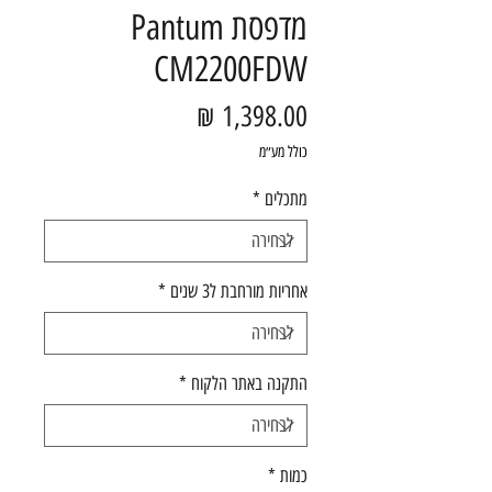
מדפסת Pantum
CM2200FDW
מחיר
כולל מע״מ
מתכלים
*
אחריות מורחבת ל3 שנים
*
התקנה באתר הלקוח
*
כמות
*