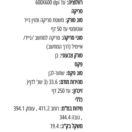
רזולוציה:
עד 600X600 dpi
סריקה
סוג סורק:
משטח סריקה ומזין נייר
אוטומטי עד 50 דף
סוגי סריקה:
סריקה למחשב /נייד/
איימיל (דרך המחשב)
סורק צבעוני:
כן
פקס
סוג פקס:
שחור-לבן
מהירות מודם:
33.6 (3 שנ' לדף(
זיכרון:
עד 250 דף
כללי
מידות במ"מ:
רוחב 411.2 , עומק 394.1
, גובה 344.4
משקל בק"ג:
19.4