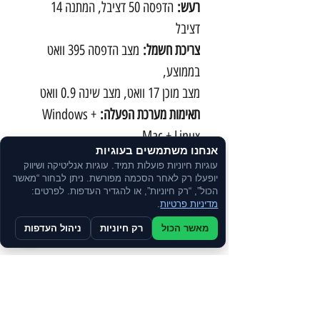
רעש:
הדפסה 50 דציבל, המתנה 14
דציבל
צריכת חשמל:
מצב הדפסה 395 וואט
בממוצע,
מצב מוכן 17 וואט, מצב שינה 0.9 וואט
תאימות מערכת הפעלה:
Windows +
Mac + Linux
אנחנו משתמשים בעוגיות
מתכלים
עוגיות חיוניות פועלות תמיד. עוגיות אנליטיקה ושיווק
טונר ראשוני שחור עד 750 דפים
יופעלו רק לאחר הסכמה מפורשת. ניתן לבחור “מאשר
הכול”, “רק חיוניות”, או להגדיר העדפות. לפרטים:
טונר ראשוני צבע עד 500 דפים
מדיניות פרטיות
.
מאשר הכול
רק חיוניות
ניהול העדפות
יבואן רשמי