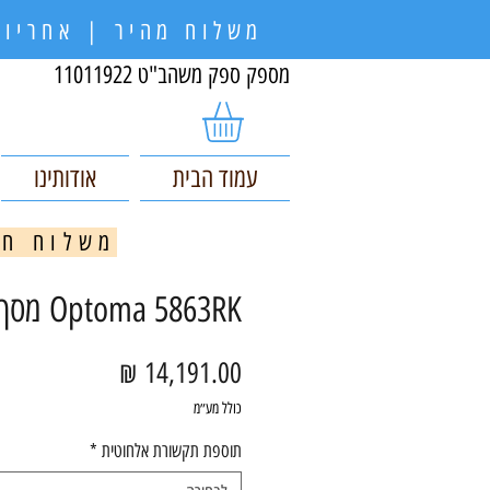
משלוח מהיר | אחריות
מספק ספק משהב"ט 11011922
עמוד הבית
אודותינו
משלוח חינם בקניי
Optoma 5863RK מסך מגע
מחיר
כולל מע״מ
תוספת תקשורת אלחוטית
*