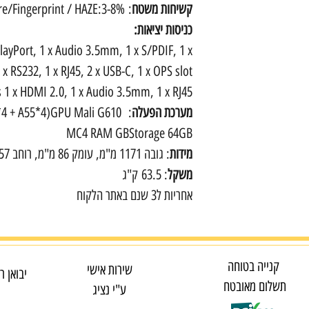
קשיחות משטח
: 7mmToughened, Anti-glare/Fingerprint / HAZE:3-8%
כניסות יציאות:
playPort, 1 x Audio 3.5mm, 1 x S/PDIF, 1 x
 x RS232, 1 x RJ45, 2 x USB-C, 1 x OPS slot
 1 x HDMI 2.0, 1 x Audio 3.5mm, 1 x RJ45
מערכת הפעלה
6*4 + A55*4)GPU Mali G610
MC4 RAM GBStorage 64GB
מידות
: גובה 1171 מ"מ, עומק 86 מ"מ, רוחב 1957 מ"מ
משקל
: 63.5 ק"ג
אחריות ל3 שנם באתר הלקוח
קנייה בטוחה
שירות אישי
יבואן ר
תשלום מאובטח
ע"י נציג