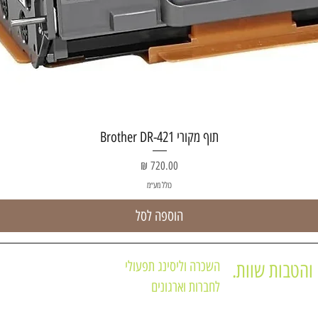
תצוגה מהירה
תוף מקורי Brother DR-421
מחיר
כולל מע״מ
הוספה לסל
השכרה וליסינג תפעולי
והטבות שוות.
לחברות וארגונים
תקנון האתר
מדפסות משולבות
תקנון מועדון לקוחו