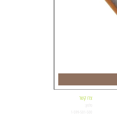
צרו קשר
טלפון:
ת
1-599-501-500