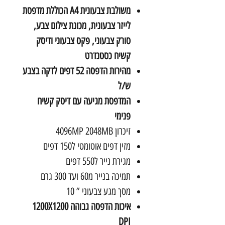
משולבת צבעונית A4 הכוללת מדפסת
לייזר צבעונית, מכונת צילום צבע,
סורק צבעוני, פקס צבעוני ודיסק
קשיח כסטנדרט
מהירות הדפסה 52 דפים לדקה בצבע
ש/ל
המדפסת מגיעה עם דיסק קשיח
פנימי
זיכרון 4096MP 2048MB
מזין דפים אוטומטי ל150 דפים
מגירת נייר ל550 דפים
תמיכה בנייר מ60 ועד 300 גרם
מסך מגע צבעוני ” 10
איכות הדפסה גבוהה 1200X1200
DPI