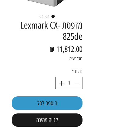
מדפסת Lexmark CX-
825de
מחיר
כולל מע״מ
כמות
*
הוספה לסל
קנייה מהירה