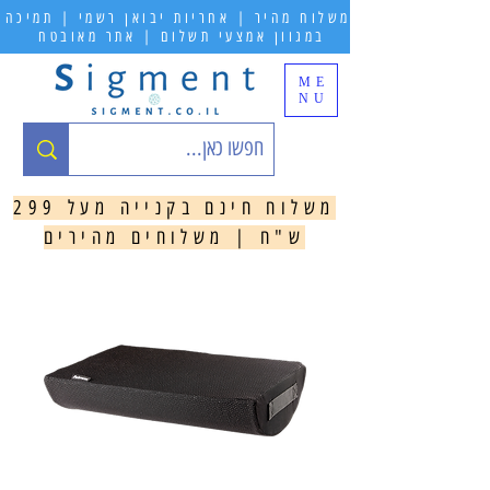
משלוח מהיר | אחריות יבואן רשמי | תמיכה
במגוון אמצעי תשלום | אתר מאובטח
ME
NU
משלוח חינם בקנייה מעל 299
ש"ח | משלוחים מהירים