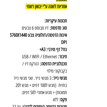
אחריות לשנה ע"י יבואן רשמי
תכונות עיקריות:
סוג מדפסת:
דיו מבוסס 6 צבעים
איכות הדפסה/רזולוציה צבע 5760X1440
DPI
גודל דף מירבי: A3+
חיבור:
USB / WIFI / Ethernet
טכנולוגיית הדפסה:
הזרקת דיו /
בקבוקוני מילוי
מגשי נייר:
3 מגשי נייר. שני מגשי נייר
בחזית (מגש ל100 דפים + מגש ל20
תמונות) + מגש אחורי ל50 דפים.
פקס:
ללא
מהירות הדפסה (עמודים לדקה):
עד 32