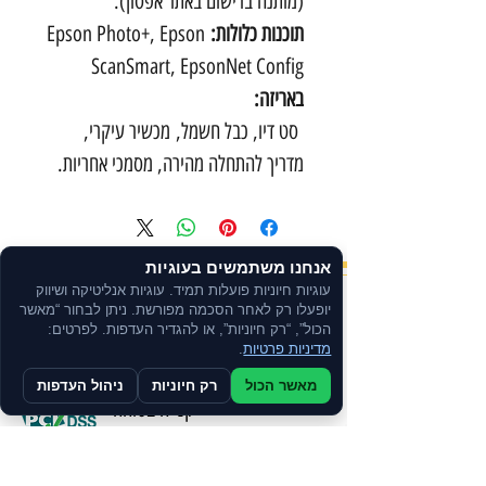
(מותנה ברישום באתר אפסון).
תוכנות כלולות:
Epson Photo+, Epson
ScanSmart, EpsonNet Config
באריזה:
סט דיו, כבל חשמל, מכשיר עיקרי,
מדריך להתחלה מהירה, מסמכי אחריות.
אנחנו משתמשים בעוגיות
עוגיות חיוניות פועלות תמיד. עוגיות אנליטיקה ושיווק
יופעלו רק לאחר הסכמה מפורשת. ניתן לבחור “מאשר
יבואן רשמי
הכול”, “רק חיוניות”, או להגדיר העדפות. לפרטים:
מדיניות פרטיות
.
מאשר הכול
רק חיוניות
ניהול העדפות
קנייה בטוחה
תשלום מאובטח