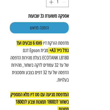
אספקה משוערת כ3 שבועות
הזמנה מראש
מדפסת הזרקת דיו
פוטו 6 צבעים ועד
גודל נייר A3+
מבית Epson דגם
ECOTANK L8180 בעלת מהירות הדפסה
של עד 32 עמודים לדקה בשחור, מהירות
הדפסה של עד 32 דפים בצבע וחסכונית
בעלויות.
המדפסת מגיעה עם סט דיו מלא המספיק
בשחור לכ1800 תמונות וצבע לכ1800
תמונות.