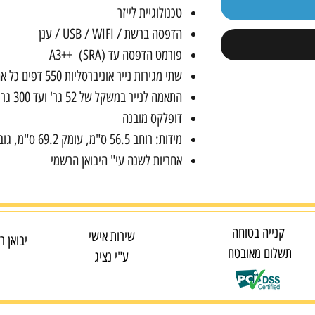
טכנולוגיית לייזר
הדפסה ברשת / USB / WIFI / ענן
פורמט הדפסה עד A3++ (SRA)
שתי מגירות נייר אוניברסליות 550 דפים כל אחת
התאמה לנייר במשקל של 52 גר' ועד 300 גר'
דופלקס מובנה
מידות: רוחב 56.5 ס"מ, עומק 69.2 ס"מ, גובה 77.7 ס"מ
אחריות לשנה עי" היבואן הרשמי
קנייה בטוחה
שירות אישי
יבואן ר
תשלום מאובטח
ע"י נציג