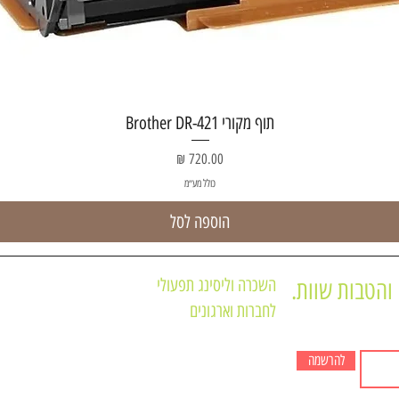
תצוגה מהירה
תוף מקורי Brother DR-421
מחיר
כולל מע״מ
הוספה לסל
השכרה וליסינג תפעולי
והטבות שוות.
לחברות וארגונים
תקנון האתר
מדפסות משולבות
תקנון מועדון לקוחו
מדפסות לא משולבות
להרשמה
חנות המוצרים של 
מכונות צילום שחור לבן A3
מדיניות הפרטיות