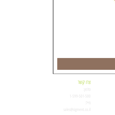
צרו קשר
טלפון:
ת
1-599-501-500
מייל:
סיגמנט
sales@sigment.co.il