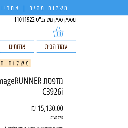
משלוח מהיר | אחריות
מספק ספק משהב"ט 11011922
עמוד הבית
אודותינו
משלוח חינם בקניי
מדפסת ageRUNNER
C3926i
מחיר
כולל מע״מ