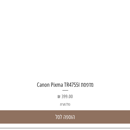
תצוגה מהירה
מדפסת Canon Pixma TR4755I
מחיר
כולל מע״מ
הוספה לסל