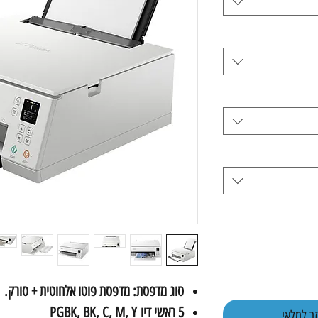
סוג מדפסת: מדפסת פוטו אלחוטית + סורק.
5 ראשי דיו PGBK, BK, C, M, Y
ר למלאי