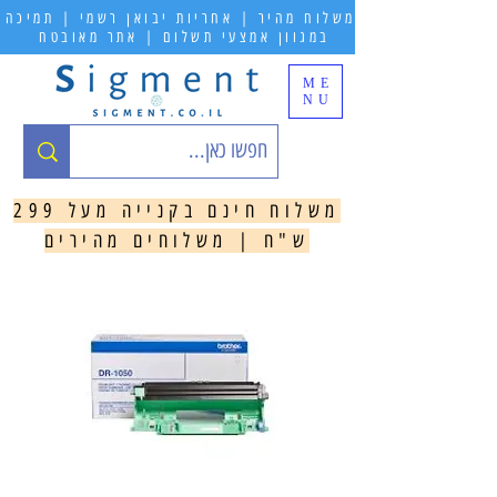
משלוח מהיר | אחריות יבואן רשמי | תמיכה
במגוון אמצעי תשלום | אתר מאובטח
ME
NU
משלוח חינם בקנייה מעל 299
ש"ח | משלוחים מהירים