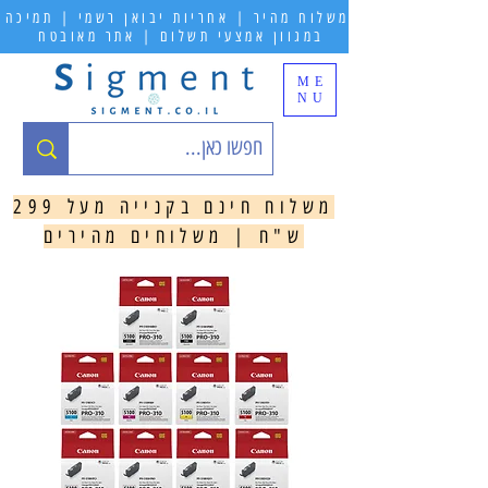
משלוח מהיר | אחריות יבואן רשמי | תמיכה
במגוון אמצעי תשלום | אתר מאובטח
ME
NU
משלוח חינם בקנייה מעל 299
ש"ח | משלוחים מהירים