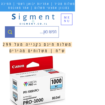
משלוח מהיר | אחריות יבואן רשמי | תמיכה
במגוון אמצעי תשלום | אתר מאובטח
ME
NU
משלוח חינם בקנייה מעל 299
ש"ח | משלוחים מהירים