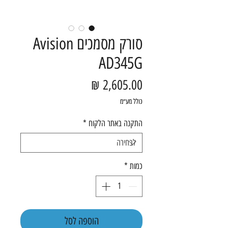
סורק מסמכים Avision
AD345G
מחיר
כולל מע״מ
התקנה באתר הלקוח
*
כמות
*
הוספה לסל