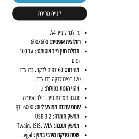
קנייה מהירה
עד לגודל נייר A4
רזולוציה אופטית:
600X600
תכולת מזין נייר אוטומטי:
עד 100
דפים
מהירות:
60 דפים לדקה. בדו צדדי
120 דפים לדקה בדו צדדי.
זיהוי הזנות כפולות:
כן
מנגנון הפרדת נייר: רולר הפרדה
עומס עבודה ממוצע ליום:
6000 דף
ממשק חומרה:
USB 3.2
ממשק תוכנה:
Twain, ISIS, WIA
שטח סריקה מירבי במזין:
Legal