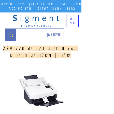
משלוח מהיר | אחריות יבואן רשמי | תמיכה
במגוון אמצעי תשלום | אתר מאובטח
ME
NU
משלוח חינם בקנייה מעל 299
ש"ח | משלוחים מהירים