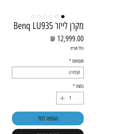
מקרן לייזר Benq LU935
מחיר
כולל מע״מ
תוספות
*
כמות
*
הוספה לסל