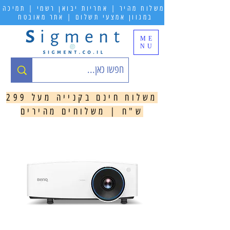
משלוח מהיר | אחריות יבואן רשמי | תמיכה
במגוון אמצעי תשלום | אתר מאובטח
ME
NU
משלוח חינם בקנייה מעל 299
ש"ח | משלוחים מהירים