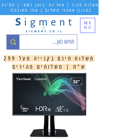
משלוח מהיר | אחריות יבואן רשמי | תמיכה
במגוון אמצעי תשלום | אתר מאובטח
ME
NU
משלוח חינם בקנייה מעל 299
ש"ח | משלוחים מהירים