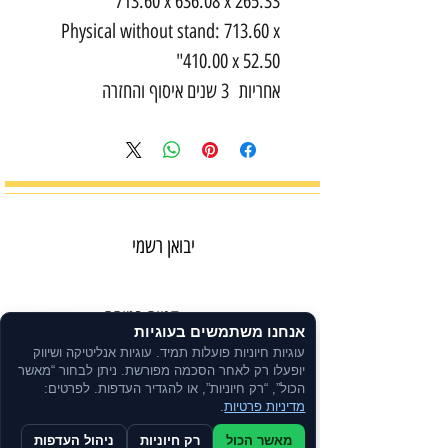
713.60 x 636.08 x 265.33
Physical without stand: 713.60 x
410.00 x 52.50"
אחריות 3 שנים איסוף והחזרה
יבואן רשמי
קנייה בטוחה
אנחנו משתמשים בעוגיות
תשלום מאובטח
עוגיות חיוניות פועלות תמיד. עוגיות אנליטיקה ושיווק
יופעלו רק לאחר הסכמה מפורשת. ניתן לבחור “מאשר
הכול”, “רק חיוניות”, או להגדיר העדפות. לפרטים:
מדיניות פרטיות
.
משלוח מהיר באמצעות שליחים
מאשר הכול
רק חיוניות
ניהול העדפות