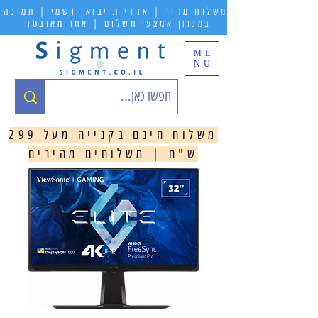
משלוח מהיר | אחריות יבואן רשמי | תמיכה
במגוון אמצעי תשלום | אתר מאובטח
ME
NU
משלוח חינם בקנייה מעל 299
ש"ח | משלוחים מהירים