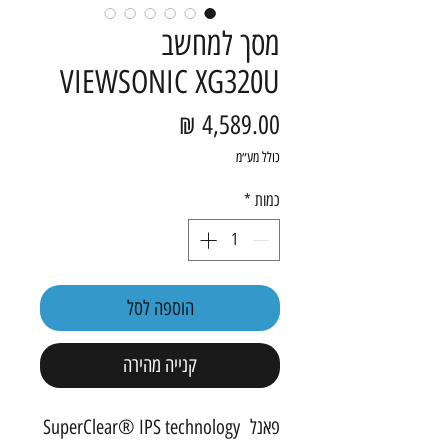
מסך למחשב
VIEWSONIC XG320U
מחיר
כולל מע״מ
כמות
*
הוספה לסל
קנייה מהירה
פאנל SuperClear® IPS technology