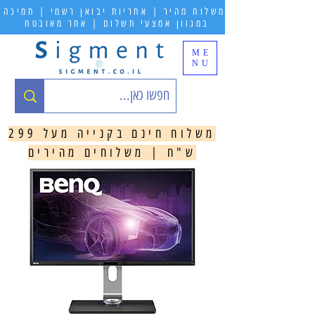
משלוח מהיר | אחריות יבואן רשמי | תמיכה
במגוון אמצעי תשלום | אתר מאובטח
ME
NU
משלוח חינם בקנייה מעל 299
ש"ח | משלוחים מהירים