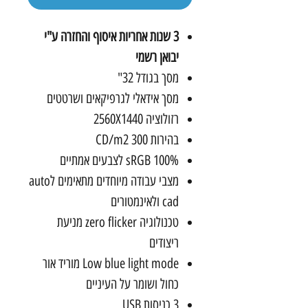
3 שנות אחריות איסוף והחזרה ע"י
יבואן רשמי
מסך בגודל 32"
מסך אידאלי לגרפיקאים ושרטטים
רזולוציה 2560X1440
בהירות 300 CD/m2
sRGB 100% לצבעים אמתיים
מצבי עבודה מיוחדים מתאימים לauto
cad ולאינמטורים
טכנולוגיה zero flicker מניעת
ריצודים
Low blue light mode מוריד אור
כחול ושומר על העיניים
3 כניסות USB