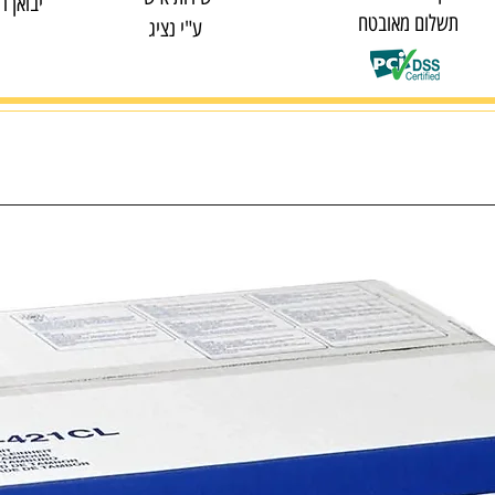
יבואן ר
תשלום מאובטח
ע"י נציג