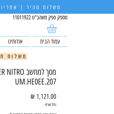
משלוח מהיר | אחריות
מספק ספק משהב"ט 11011922
עמוד הבית
אודותינו
משלוח חינם בקניי
מסך למחשב NITRO
UM.HE0EE.207
מחיר
כולל מע״מ