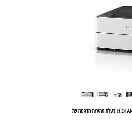
מדפסת הזרקת דיו מבית Epson דגם ECOTANK M1170 בעלת מהירות הדפסה של