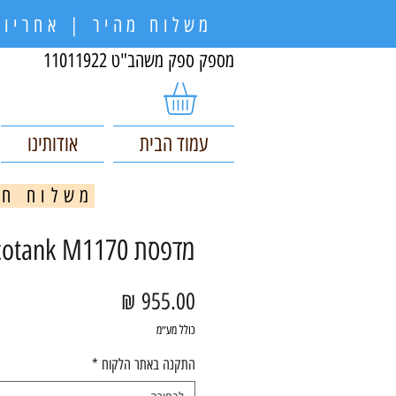
משלוח מהיר | אחריות
מספק ספק משהב"ט 11011922
עמוד הבית
אודותינו
משלוח חינם בקניי
מדפסת Epson Ecotank M1170
מחיר
כולל מע״מ
התקנה באתר הלקוח
*