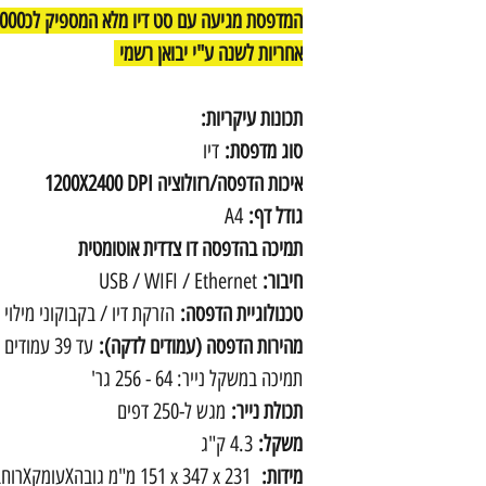
המדפסת מגיעה עם סט דיו מלא המספיק לכ11,000 דפים
אחריות לשנה ע"י יבואן רשמי
תכונות עיקריות:
סוג מדפסת:
דיו
איכות הדפסה/רזולוציה 1200X2400 DPI
גודל דף:
A4
תמיכה בהדפסה דו צדדית אוטומטית
חיבור:
USB / WIFI / Ethernet
טכנולוגיית הדפסה:
הזרקת דיו / בקבוקוני מילוי
מהירות הדפסה (עמודים לדקה):
עד 39 עמודים בדקה
תמיכה במשקל נייר:
64 - 256 גר'
תכולת נייר:
מגש ל-250 דפים
משקל:
4.3 ק"ג
מידות:
151‎ x 347 x 231 מ"מ גובהXעומקXרוחב