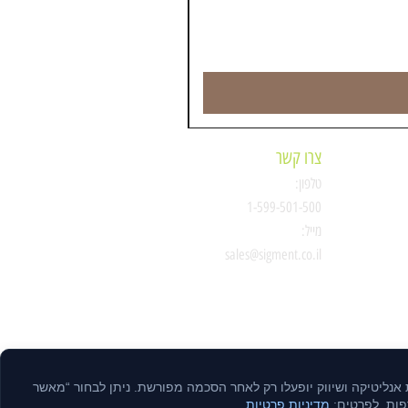
צרו קשר
טלפון:
ת
1-599-501-500
מייל:
סיגמנט
sales@sigment.co.il
ות אנליטיקה ושיווק יופעלו רק לאחר הסכמה מפורשת. ניתן לבחור “מאשר
דפות. לפרטים:
מדיניות פרטיות
.