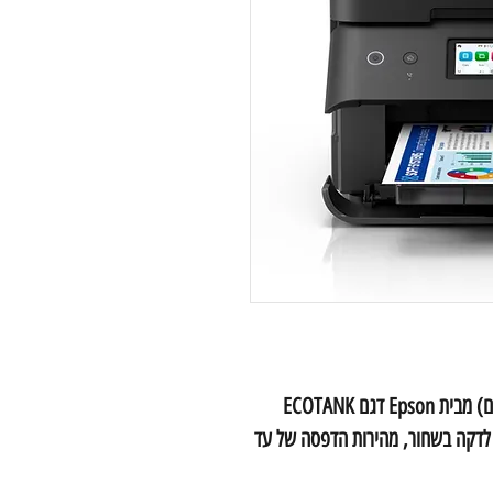
מדפסת הזרקת דיו משולבת (מדפסת, סורק וצילום) מבית Epson דגם ECOTANK
ירות הדפסה של עד 35 עמודים לדקה בשחור, מהירות הדפסה של עד