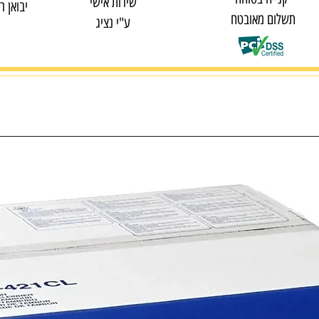
שירות אישי
יבואן ר
תשלום מאובטח
ע"י נציג