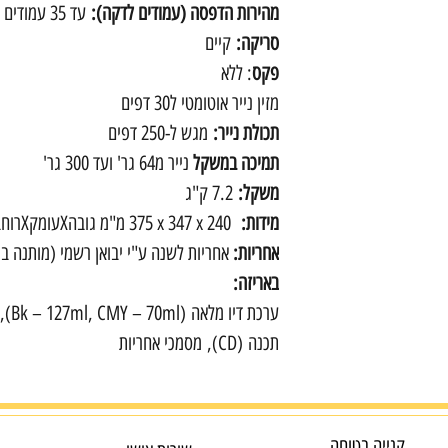
מהירות הדפסה (עמודים לדקה):
עד 35 עמודים בדקה
סריקה:
קיים
פקס
: ללא
מזין נייר אוטומטי ל30 דפים
תכולת נייר:
מגש ל-250 דפים
תמיכה במשקל
נייר מ64 גר' ועד 300 גר'
משקל:
7.2 ק"ג
מידות:
375‎ x 347 x 240 מ"מ גובהXעומקXרוחב
אחריות:
אחריות לשנה ע"י יבואן רשמי (מותנה בר
באריזה:
ערכת 
תכנה (CD), מסמכי אחריות
קנייה בטוחה