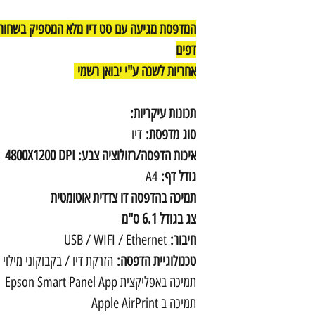
14, הדפסות שחור
דפים
אחריות לשנה ע"י יבואן רשמי
תכונות עיקריות:
סוג מדפסת:
דיו
איכות הדפסה/רזולוציה צבע: 4800X1200 DPI
גודל דף:
A4
תמיכה בהדפסה דו צדדית אוטומטית
צג בגודל 6.1 ס"מ
חיבור:
USB / WIFI / Ethernet
טכנולוגיית הדפסה:
הזרקת דיו / בקבוקוני מילוי
תמיכה באפליקצית Epson Smart Panel App
תמיכה ב Apple AirPrint