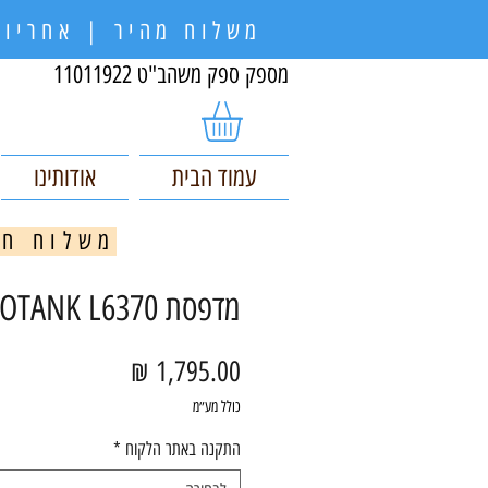
משלוח מהיר | אחריות
מספק ספק משהב"ט 11011922
עמוד הבית
אודותינו
משלוח חינם בקניי
מדפסת Epson ECOTANK L6370
מחיר
כולל מע״מ
התקנה באתר הלקוח
*